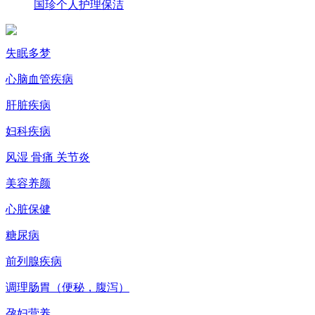
国珍个人护理保洁
失眠多梦
心脑血管疾病
肝脏疾病
妇科疾病
风湿 骨痛 关节炎
美容养颜
心脏保健
糖尿病
前列腺疾病
调理肠胃（便秘，腹泻）
孕妇营养